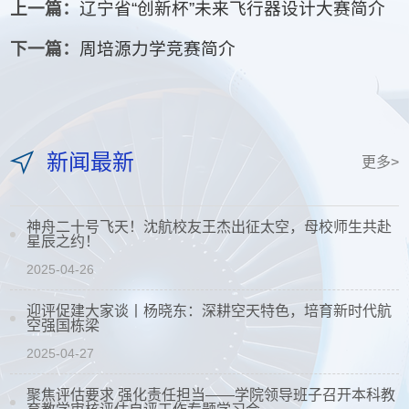
上一篇：
辽宁省“创新杯”未来飞行器设计大赛简介
下一篇：
周培源力学竞赛简介
新闻最新
更多>
神舟二十号飞天！沈航校友王杰出征太空，母校师生共赴
星辰之约！
2025-04-26
迎评促建大家谈⼁杨晓东：深耕空天特色，培育新时代航
空强国栋梁
2025-04-27
聚焦评估要求 强化责任担当——学院领导班子召开本科教