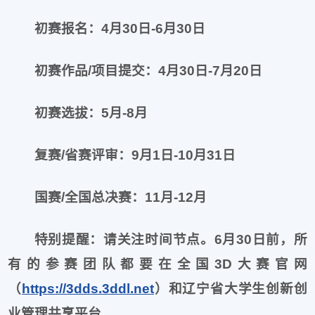
初赛报名：4
月
30
日-6
月
30
日
初赛作品/项目提交：4
月
30
日-7
月
20
日
初赛选拔：5
月-8
月
复赛/省赛评审：9
月
1
日-10
月
31
日
国赛/全国总决赛：11
月-12
月
特别提醒：请关注时间节点。6
月
30
日前，所
有的参赛团队都要在全国
3D
大赛官网
（
https://3dds.3ddl.net
）和辽宁省大学生创新创
业管理共享平台